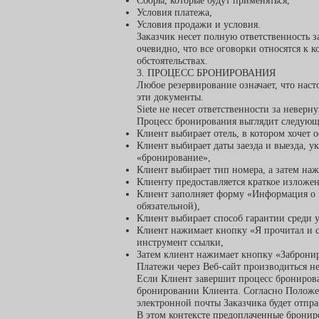
Сборы, которые будут применяться,
Условия платежа,
Условия продажи и условия.
Заказчик несет полную ответственность за
очевидно, что все оговорки относятся к 
обстоятельствах.
3. ПРОЦЕСС БРОНИРОВАНИЯ
Любое резервирование означает, что нас
эти документы.
Siete не несет ответственности за неве
Процесс бронирования выглядит следующ
Клиент выбирает отель, в котором хочет о
Клиент выбирает даты заезда и выезда, у
«бронирование»,
Клиент выбирает тип номера, а затем на
Клиенту предоставляется краткое изложе
Клиент заполняет форму «Информация о г
обязательной),
Клиент выбирает способ гарантии среди ук
Клиент нажимает кнопку «Я прочитал и 
инструмент ссылки,
Затем клиент нажимает кнопку «Забронир
Платежи через Веб-сайт производиться не
Если Клиент завершит процесс бронирова
бронировании Клиента. Согласно Положен
электронной почты Заказчика будет отпра
В этом контексте предоплаченные бронир