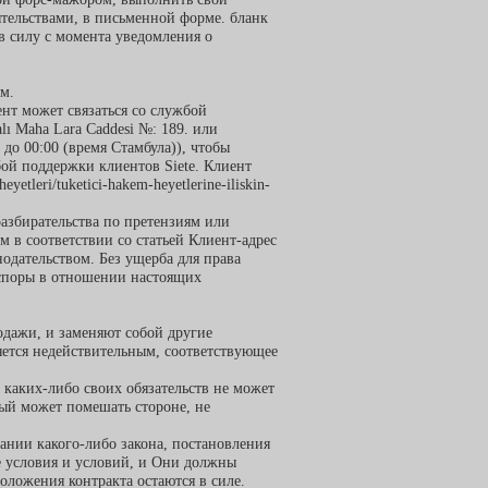
ятельствами, в письменной форме. бланк
в силу с момента уведомления о
м.
нт может связаться со службой
alı Maha Lara Caddesi №: 189. или
до 00:00 (время Стамбула)), чтобы
ой поддержки клиентов Siete. Клиент
-heyetleri/tuketici-hakem-heyetlerine-iliskin-
разбирательства по претензиям или
 в соответствии со статьей Клиент-адрес
одательством. Без ущерба для права
 споры в отношении настоящих
одажи, и заменяют собой другие
яется недействительным, соответствующее
 каких-либо своих обязательств не может
рый может помешать стороне, не
ании какого-либо закона, постановления
е условия и условий, и Они должны
ложения контракта остаются в силе.