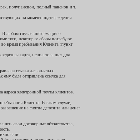
трак, полупансион, полный пансион и т.
действующих на момент подтверждения
. В любом случае информация о
оме того, некоторые сборы потребуют
ь во время пребывания Клиента (пункт
кредитная карта, использованная для
равлена ссылка для оплаты с
ак ему была отправлена ссылка для
а адреса электронной почты клиентов.
 пребывания Клиента. В таком случае,
 разрешение на снятие депозита или денег
олнить свои договорные обязательства,
ость.
никновения.
утой форс-мажором, выполнить свои