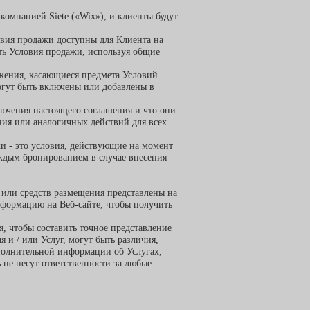
компанией Siete («Wix»), и клиенты будут
вия продажи доступны для Клиента на
ать Условия продажи, используя общие
ожения, касающиеся предмета Условий
огут быть включены или добавлены в
лючения настоящего соглашения и что они
ния или аналогичных действий для всех
и - это условия, действующие на момент
аждым бронированием в случае внесения
/ или средств размещения представлены на
информацию на Веб-сайте, чтобы получить
я, чтобы составить точное представление
 и / или Услуг, могут быть различия,
полнительной информации об Услугах,
 не несут ответственности за любые