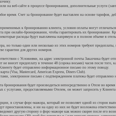
азчику.
или на веб-сайте в процессе бронирования, дополнительные услуги (зав
юбое время. Счет за бронирование будет выставлен на основе тарифов, 
 применимых к бронированию клиента, условия оплаты могут отличаться
нта при онлайн-бронировании, чтобы гарантировать их бронирование. Кр
к некоторые расходы будут выплачены напрямую и в полном объеме в отел
ра, но только один или несколько из этих номеров требуют предоплаты, 
тве гарантии для других номеров.
тветствии с Условиями, на адрес электронной почты Заказчика будет отп
 не внесет предоплату в течение 48 (сорока восьми) часов после того, к
 Клиенту будет отправлено информационное письмо по этому поводу.
рта (Visa, Mastercard, American Express, Diners Club).
тами, электронное письмо с подтверждением платежа будет отправлено н
ата бронирования будет производиться непосредственно в Отеле во время
ых с услугами, предоставляемыми Отелем, он может запросить у Клиента
рции, в случае форс-мажора, который не позволяет одной из сторон вып
дут приостановлены, и ни на одну из них не будет возложена ответственн
уведомит другую сторону о форс-мажоре как можно скорее после его воз
более тридцати (30) дней без перерыва и / или мешает стороне, затрон