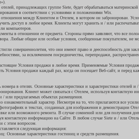
»).
 отелей, принадлежащих группе Siete, будет обрабатываться материнской 
нирования в соответствии с условиями и положениями Wix.
 отношения между Клиентом и Отелем, в котором он забронирован. Усло
учить доступ в любое время. Клиенты могут хранить и / или распечатыв
или компьютеров.
ументы в отношении ее предмета. Стороны прямо заявляют, что все пол
овора. Любые общие или особые условия, сообщенные покупателем, не м
стигли совершеннолетия, что они имеют право и дееспособность для зак
ребностями, за исключением посредничества, перепродажи, распростране
ь настоящие Условия продажи в любое время. Применяемые Условия продаж
ть Условия продажи каждый раз, когда он посещает Веб-сайт, и перед к
 номера в отелях. Основные характеристики и характеристики отелей и 
бронирования. Клиент может связаться с Отелем, используя контактную 
 / или предлагаемых объектах размещения.
 ознакомительный характер. Несмотря на то, что прилагаются все усили
фотографиях и текстах, созданных для изображения и демонстрации Отеля
ивке или возможного ремонта. В случае сомнений или для получения до
уя контактную информацию на Сайте. В любом случае Siete и / или Отель
и с этим вопросом.
ставляется следующая информация:
иц: Основные характеристики гостиниц и средств размещения.