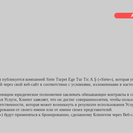
публикуется компанией Siete Turpet Ege Tur Tic A.Ş («Siete»), которая у
ей через свой веб-сайт в соответствии с условиями, изложенными в нас
имеющим юридические полномочия заключать обязывающие контракты в с
уя Услуги, Клиент заявляет, что он достиг совершеннолетия, чтобы поль
тственности, которая может возникнуть в результате использования Услуг
рования от своего имени или от имени своих представителей.
) будут применяться к бронированию, сделанному Клиентом через Веб-са