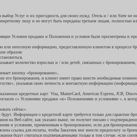
 выбор Услуг и их пригодность для своих нужд. Отель и / или Siete не н
конкретному лицу и не могут быть переданы третьим лицам, полностью и
тоящие Условия продажи и Положения и условия были просмотрены и прин
рную или неполную информацию, предоставленную клиентом в процессе б
им образом:
становиться,
казывает количество взрослых и / или детей, связанных с бронированием,
жимает кнопку «бронирование»,
ние его бронирования, и клиент имеет право внести необходимые измене
остях», указывая свою личность и контактную информацию (информация,
азанных кредитных карт: Visa, MasterCard, American Express, JCB, Discov
согласен с« Условиями продажи »и« Положениями и условиями », к кото
овать сейчас».
 будут. Информация о кредитной карте требуется только для гарантии бр
ния на Веб-сайте, как указано выше, он получит письмо с подтвержден
иям и условиям, применимым к бронированию, если для бронирования т
влена ссылка для оплаты, чтобы Заказчик мог внести предоплату за брони
ования будут считаться подтвержденными только в том случае, если соо