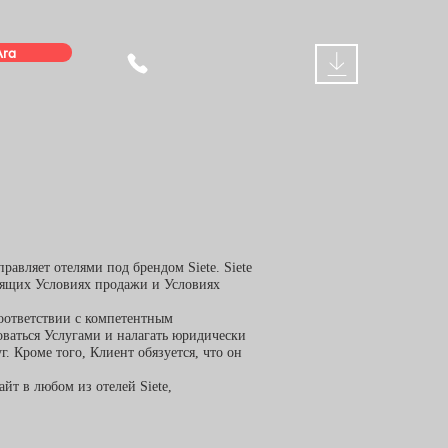
Ara
правляет отелями под брендом Siete. Siete
тоящих Условиях продажи и
Условиях
оответствии с компетентным
зоваться Услугами и налагать юридически
. Кроме того, Клиент обязуется, что он
йт в любом из отелей Siete,