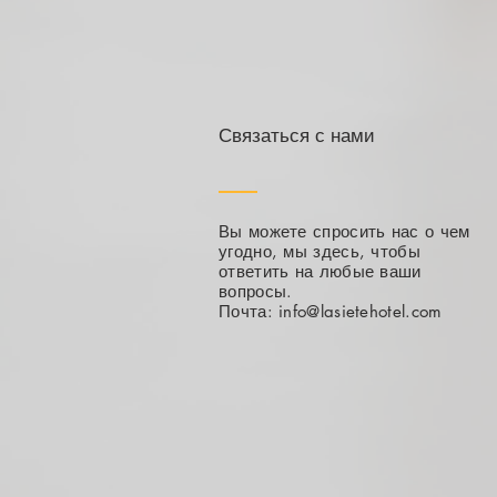
Связаться с нами
Вы можете спросить нас о чем
угодно, мы здесь, чтобы
ответить на любые ваши
вопросы.
Почта:
info@lasietehotel.com