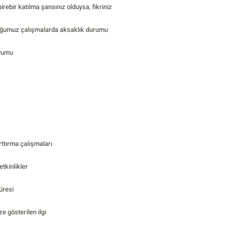
irebir katılma şansınız olduysa, fikriniz
uğumuz çalışmalarda aksaklık durumu
uyumu
rttırma çalışmaları
etkinlikler
üresi
ze gösterilen ilgi