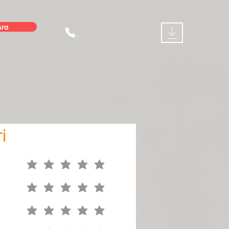
Ara
İ