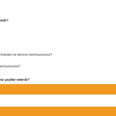
nedir?
lerimizden ne derece memnunsunuz?
 memnunsunuz?
iz çeşitler nelerdir?