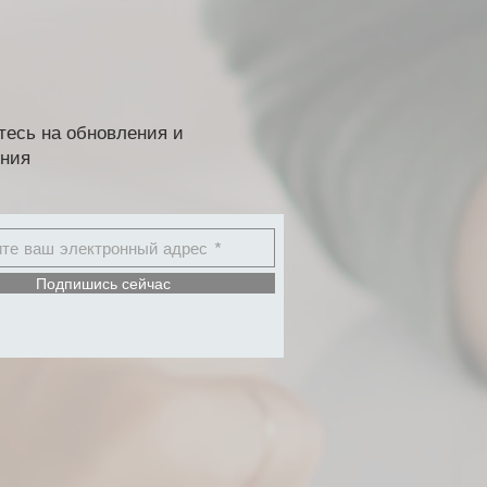
есь на обновления и
ния
Подпишись сейчас